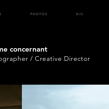
S
P H O T O S
B I O
me concernant
ographer / Creative Director