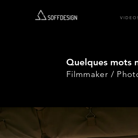
V I D E O 
Quelques mots 
Filmmaker / Phot