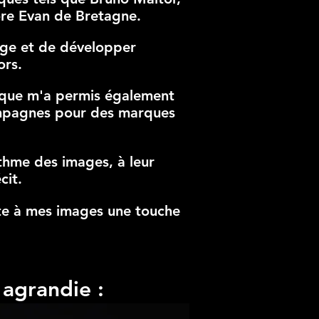
core Evan de Bretagne.
age et de développer
ors.
arque m'a permis également
 campagnes pour des marques
thme des images, à leur
cit.
ute à mes images une touche
 agrandie :