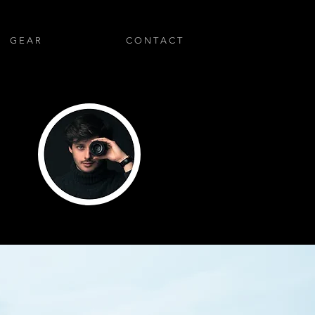
G E A R
C O N T A C T